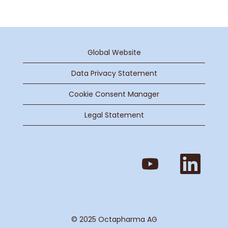
Global Website
Data Privacy Statement
Cookie Consent Manager
Legal Statement
O
O
p
p
e
e
n
n
s
s
i
i
n
n
a
a
n
n
e
e
© 2025 Octapharma AG
w
w