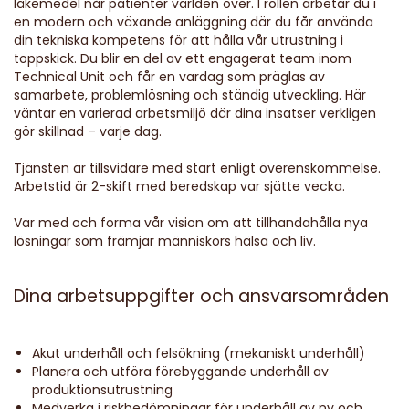
läkemedel når patienter världen över. I rollen arbetar du i
en modern och växande anläggning där du får använda
din tekniska kompetens för att hålla vår utrustning i
toppskick. Du blir en del av ett engagerat team inom
Technical Unit och får en vardag som präglas av
samarbete, problemlösning och ständig utveckling. Här
väntar en varierad arbetsmiljö där dina insatser verkligen
gör skillnad – varje dag.
Tjänsten är tillsvidare med start enligt överenskommelse.
Arbetstid är 2-skift med beredskap var sjätte vecka.
Var med och forma vår vision om att tillhandahålla nya
lösningar som främjar människors hälsa och liv.
Dina arbetsuppgifter och ansvarsområden
Akut underhåll och felsökning (mekaniskt underhåll)
Planera och utföra förebyggande underhåll av
produktionsutrustning
Medverka i riskbedömningar för underhåll av ny och