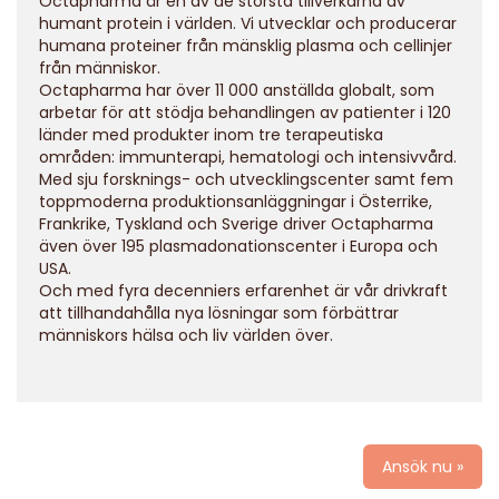
Octapharma är en av de största tillverkarna av
humant protein i världen. Vi utvecklar och producerar
humana proteiner från mänsklig plasma och cellinjer
från människor.
Octapharma har över 11 000 anställda globalt, som
arbetar för att stödja behandlingen av patienter i 120
länder med produkter inom tre terapeutiska
områden: immunterapi, hematologi och intensivvård.
Med sju forsknings- och utvecklingscenter samt fem
toppmoderna produktionsanläggningar i Österrike,
Frankrike, Tyskland och Sverige driver Octapharma
även över 195 plasmadonationscenter i Europa och
USA.
Och med fyra decenniers erfarenhet är vår drivkraft
att tillhandahålla nya lösningar som förbättrar
människors hälsa och liv världen över.
Ansök nu »